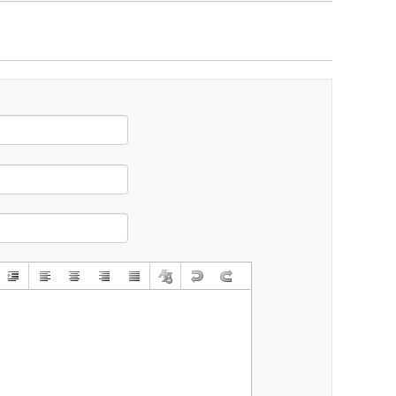
养防护
汽车铝合金轮毂笔 银色钢圈划痕刮擦翻新修补
点缤汽车小补土套
漆笔自喷漆套装
干补漆