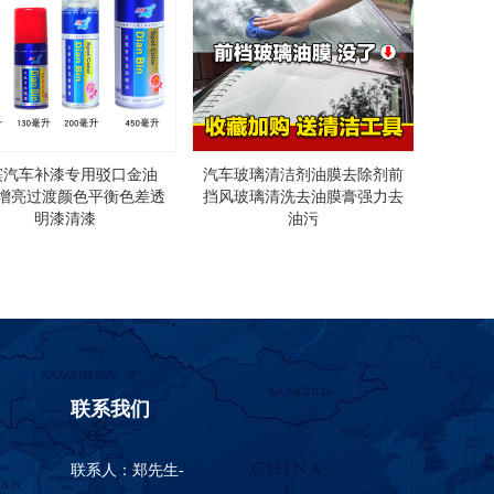
缤汽车补漆专用驳口金油
汽车玻璃清洁剂油膜去除剂前
增亮过渡颜色平衡色差透
挡风玻璃清洗去油膜膏强力去
明漆清漆
油污
联系我们
联系人：郑先生-