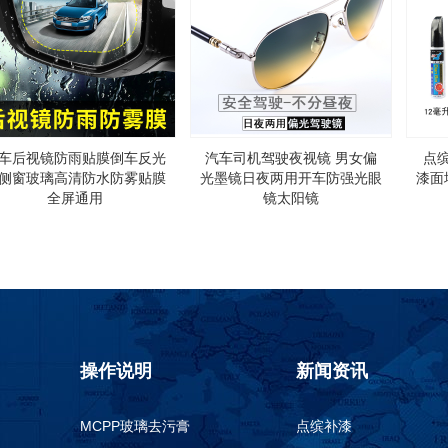
车后视镜防雨贴膜倒车反光
汽车司机驾驶夜视镜 男女偏
点
侧窗玻璃高清防水防雾贴膜
光墨镜日夜两用开车防强光眼
漆面
全屏通用
镜太阳镜
操作说明
新闻资讯
MCPP玻璃去污膏
点缤补漆