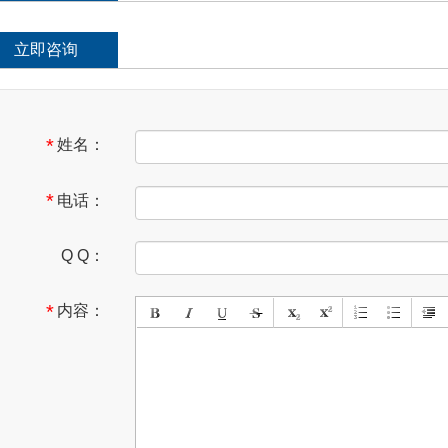
立即咨询
刮器 无骨雨刷片胶条新老款专用
汽车蜡白色黑色车专用打蜡去污上光保
雨挂器U型刮水器
蜡红色银色通用划痕蜡
*
姓名：
*
电话：
Q Q：
*
内容：