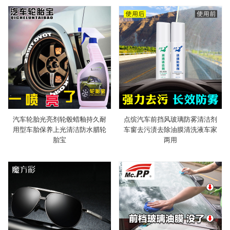
汽车轮胎光亮剂轮毂蜡釉持久耐
点缤汽车前挡风玻璃防雾清洁剂
用型车胎保养上光清洁防水腊轮
车窗去污渍去除油膜清洗液车家
胎宝
两用